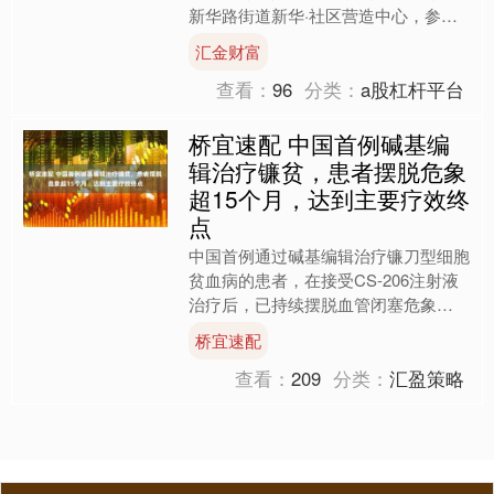
新华路街道新华·社区营造中心，参加
由社会组织“大鱼营造”主办的“社造思维
汇金财富
咖啡”系列对话活动。....
查看：
96
分类：
a股杠杆平台
桥宜速配 中国首例碱基编
辑治疗镰贫，患者摆脱危象
超15个月，达到主要疗效终
点
中国首例通过碱基编辑治疗镰刀型细胞
贫血病的患者，在接受CS-206注射液
治疗后，已持续摆脱血管闭塞危象
（VOCs）超过15个月，达到主要疗效
桥宜速配
终点。6月2日，专注....
查看：
209
分类：
汇盈策略