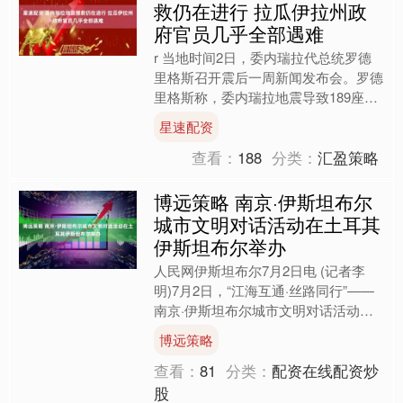
救仍在进行 拉瓜伊拉州政
府官员几乎全部遇难
r 当地时间2日，委内瑞拉代总统罗德
里格斯召开震后一周新闻发布会。罗德
里格斯称，委内瑞拉地震导致189座建
筑物完全倒塌，地震搜救仍在继续。 r
星速配资
罗德里格斯表示，....
查看：
188
分类：
汇盈策略
博远策略 南京·伊斯坦布尔
城市文明对话活动在土耳其
伊斯坦布尔举办
人民网伊斯坦布尔7月2日电 (记者李
明)7月2日，“江海互通·丝路同行”——
南京·伊斯坦布尔城市文明对话活动在
土耳其伊斯坦布尔举办。中央精神文明
博远策略
建设办公室专职副....
查看：
81
分类：
配资在线配资炒
股