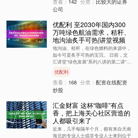
查看：
142
分类：
比较大的证券
公司
优配利 至2030年国内300
万吨绿色航油需求，秸秆、
地沟油炙手可热|讲堂视频
地沟油、秸秆，在绿色燃料的来源中，
如今可是炙手可热的宝贝。 日前，文
汇讲堂“绿色发展”系列八讲的第二讲“绿
色燃料：中国能源转型的产业落地”举
优配利
办，企业嘉宾上海岚泽....
查看：
168
分类：
配资在线配资
炒股
汇金财富 这杯“咖啡”有点
香，把上海关心社区营造的
人都吸引来了
近来，几乎每隔半个月，都有来自天南
海北的专业人士或非专业人士来到位于