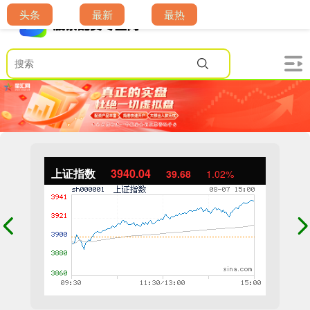
头条
最新
最热
上证指数
3940.04
39.68
1.02%