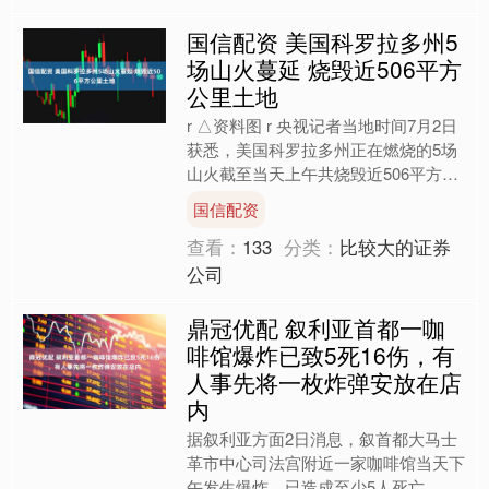
国信配资 美国科罗拉多州5
场山火蔓延 烧毁近506平方
公里土地
r △资料图 r 央视记者当地时间7月2日
获悉，美国科罗拉多州正在燃烧的5场
山火截至当天上午共烧毁近506平方公
里土地，面积接近科罗拉多斯普林斯
国信配资
市。 r 其中，....
查看：
133
分类：
比较大的证券
公司
鼎冠优配 叙利亚首都一咖
啡馆爆炸已致5死16伤，有
人事先将一枚炸弹安放在店
内
据叙利亚方面2日消息，叙首都大马士
革市中心司法宫附近一家咖啡馆当天下
午发生爆炸，已造成至少5人死亡、16