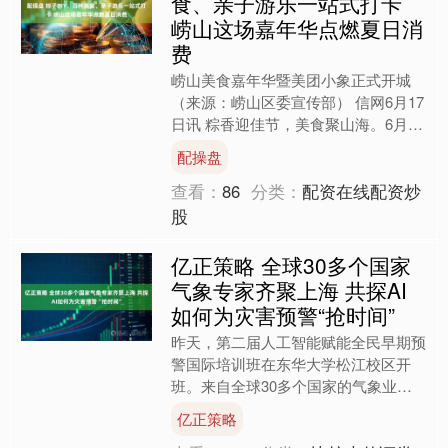
食、亲子游乐一站式打卡
崂山这场嘉年华点燃夏日消
费
崂山美食嘉年华暨美团小象正式开城
（来源：崂山区委宣传部） 信网6月17
日讯 粽香迎佳节，美食聚山海。6月16
日上午，象启崂山・粽情万家——崂山
配操盘
美食嘉年华暨美团小....
查看：
86
分类：
配资在线配资炒
股
亿正策略 全球30多个国家
气象专家齐聚上海 共探AI
如何为灾害预警“抢时间”
昨天，第二届人工智能赋能全民早期预
警国际培训班在东华大学松江校区开
班。来自全球30多个国家的气象业务
骨干、中外专家学者、政府及企业代表
亿正策略
齐聚松江大学城，围绕AI技....