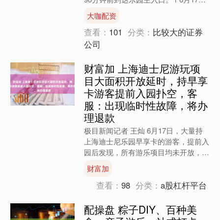
日，大量上海迪士尼游客在园区大喊退
大咖配资
票，视频中有游....
查看：
101
分类：
比较大的证券
公司
财富加 上海迪士尼游玩项
目大面积开放延时，持早享
卡游客提前入园扑空，客
服：出现临时性故障，将办
理退款
极目新闻记者 王灿 6月17日，大量持
上海迪士尼乐园早享卡的游客，提前入
园后发现，所有游乐项目均未开放，无
项目可玩，游客纷纷要求退票。当天，
财富加
客服人员回应极目新闻....
查看：
98
分类：
a股杠杆平台
配操盘 粽子DIY、百种美