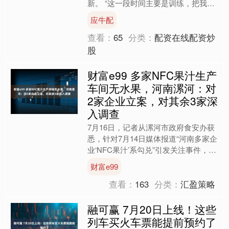
新。 “这一段时间主要是训练，把我的
身体恢复到最佳状态。” 曾经，关于运
应牛配
动员的日程安排....
查看：
65
分类：
配资在线配资炒
股
财富e99 多家NFC果汁生产
车间无水果，河南漯河：对
2家企业立案，对其余3家深
入调查
7月16日，记者从漯河市政府食安办获
悉，针对7月14日媒体报道“河南多家企
业‘NFC果汁’系勾兑”引发关注事件，漯
河市第一时间响应，当日即组织属地政
财富e99
府、市场监管....
查看：
163
分类：
汇盈策略
融可赢 7月20日上线！这些
列车买火车票能提前预约了