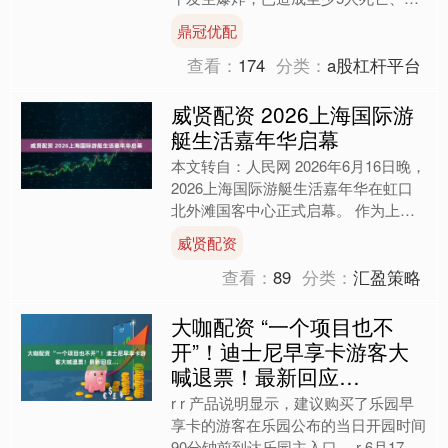
人受伤。 据称，有人事先将一枚炸弹
鼎冠优配
安放在咖啡馆里，对这起....
查看：
174
分类：
a股杠杆平台
威贤配资 2026上海国际游
艇生活嘉年华启幕
本文转自：人民网 2026年6月16日晚，
2026上海国际游艇生活嘉年华在虹口
北外滩国客中心正式启幕。 作为上海
首次落地户外滨江的大型游艇主题展
威贤配资
会，本次活动以“....
查看：
89
分类：
汇盈策略
大咖配资 “一个项目也不
开”！迪士尼早享卡游客大
喊退票！最新回应…
r r 产品说明显示，建议购买了乐园早
享卡的游客在乐园公布的当日开园时间
90分钟前到达乐园主入口。 r 6月17