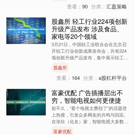
查看：
90
分类：
汇盈策略
股鑫所 轻工行业224项创新
升级产品发布 涉及食品、
家电等20个领域
3月21日，中国轻工业联合会在北京召
开轻工行业创新成果发布会，共有224
项创新升级产品发布，集中展示轻工业
创新丰富消费品供给的最新成果，以优
股鑫所
质供给助力消费升级，....
查看：
164
分类：
a股杠杆平台
富豪优配 广告插播层出不
穷，智能电视如何更便捷
前不久，“看个电视太费劲了”的话题登
上热搜，引发众多网友的共鸣与回应。
在张欣（化名）家，智能电视大多数时
间都是一台“闲置电器”。她开电视机的
富豪优配
唯一理由，就是周末投....