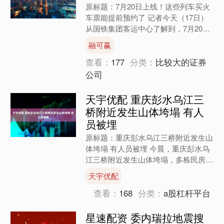
原标题：7月20日上线！这些列车买火
车票能提前预约了 记者今天（17日）
从国铁集团客运中心了解到，7月20日
起，将在京沪高铁、京沪铁路试点新增
融可赢
火车票预约购票服务....
查看：
177
分类：
比较大的证券
公司
天宇优配 重庆彭水乌江三
桥附近发生山体垮塌 有人
员被埋
原标题：重庆彭水乌江三桥附近发生山
体垮塌 有人员被埋 今晨，重庆彭水乌
江三桥附近发生山体垮塌，多栋民房受
损，有人员被埋。 事发现场画面....
天宇优配
查看：
168
分类：
a股杠杆平台
星速配资 委内瑞拉地震搜